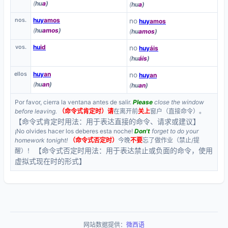
(
hu
a
)
(
hu
a
)
nos.
huy
amos
no
huy
amos
(
hu
amos
)
(
hu
amos
)
vos.
hu
id
no
huy
áis
(
hu
áis
)
ellos
huy
an
no
huy
an
(
hu
an
)
(
hu
an
)
Por favor, cierra la ventana antes de salir.
Please
close the window
before leaving.
（命令式肯定时）
请
在离开前
关上
窗户（直接命令）。
【命令式肯定时用法：用于表达直接的命令、请求或建议】
¡No olvides hacer los deberes esta noche!
Don't
forget to do your
homework tonight!
（命令式否定时）
今晚
不要
忘了做作业（禁止/提
【命令式否定时用法：用于表达禁止或负面的命令，使用
醒）！
虚拟式现在时的形式】
网站数据提供：
微西语