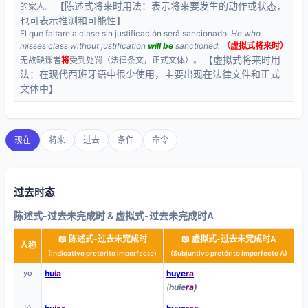
【陈述式将来时用法：表示将来要发生的动作或状态，
的家人。
也可表示推测和可能性】
El que faltare a clase sin justificación será sancionado.
He who
misses class without justification
will be
sanctioned.
（虚拟式将来时）
【虚拟式将来时用
无故缺课者
将
受到处罚（法律条文，正式文体）。
法：在现代西班牙语中很少使用，主要出现在法律文件和正式
文体中】
现在
将来
过去
条件
命令
过去时态
陈述式-过去未完成时 & 虚拟式-过去未完成时A
📖 陈述式-过去未完成时
📖 虚拟式-过去未完成时A
人称
(Indicativo pretérito imperfecto)
(Subjuntivo pretérito imperfecto A)
yo
hu
ía
huye
ra
(
huie
ra
)
tú