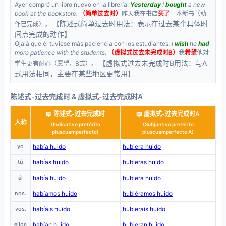
Ayer compré un libro nuevo en la librería.
Yesterday
I
bought
a new
book at the bookstore.
（简单过去时）
昨天我在书店
买了
一本新书（动
【陈述式简单过去时用法：表示在过去某个具体时
作已完成）。
间点完成的动作】
Ojalá que él tuviese más paciencia con los estudiantes.
I
wish
he
had
more patience with the students.
（虚拟式过去未完成时B）
我
希望
他对
【虚拟式过去未完成时B用法：与A
学生更有耐心（愿望，B式）。
式用法相同，主要在某些地区更常用】
陈述式-过去完成时 & 虚拟式-过去完成时A
📖 陈述式-过去完成时
📖 虚拟式-过去完成时A
人称
(Indicativo pretérito
(Subjuntivo pretérito
pluscuamperfecto)
pluscuamperfecto A)
yo
había huido
hubiera huido
tú
habías huido
hubieras huido
él
había huido
hubiera huido
nos.
habíamos huido
hubiéramos huido
vos.
habíais huido
hubierais huido
ellos
habían huido
hubieran huido