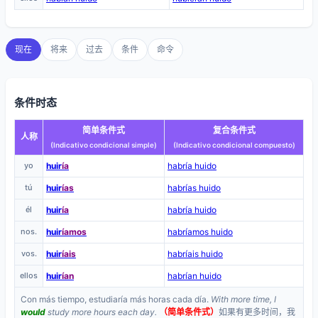
现在
将来
过去
条件
命令
条件时态
简单条件式
复合条件式
人称
(Indicativo condicional simple)
(Indicativo condicional compuesto)
yo
huir
ía
habría huido
tú
huir
ías
habrías huido
él
huir
ía
habría huido
nos.
huir
íamos
habríamos huido
vos.
huir
íais
habríais huido
ellos
huir
ían
habrían huido
Con más tiempo, estudiaría más horas cada día.
With more time, I
would
study more hours each day.
（简单条件式）
如果有更多时间，我