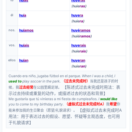
hu
ías
huye
ras
(
huie
ras
)
él
hu
ía
huye
ra
(
huie
ra
)
nos.
hu
íamos
huyé
ramos
(
huié
ramos
)
vos.
hu
íais
huye
rais
(
huie
rais
)
ellos
hu
ían
huye
ran
(
huie
ran
)
Cuando era niño, jugaba fútbol en el parque.
When I was a child, I
used to
play soccer in the park.
（过去未完成时）
当我还是孩子的时
【陈述式过去未完成时用法：表
候，我
过去经常
在公园里踢足球。
示过去持续或重复的动作，或描述过去的状态和背景】
Me gustaría que tú vinieras a mi fiesta de cumpleaños.
I
would like
you to come to my birthday party.
（虚拟式过去未完成时A）
我
希望
你
【虚拟式过去未完成时A
能来参加我的生日聚会（愿望/礼貌请求）。
用法：用于表达过去的假设、愿望、怀疑等主观态度，也可用
于礼貌请求】