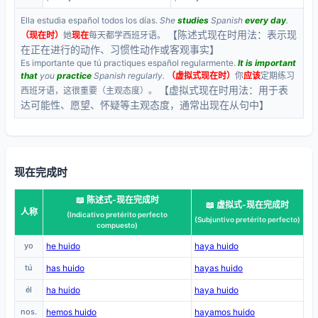
Ella estudia español todos los días.
She
studies
Spanish
every day
.
【陈述式现在时用法：表示现
（现在时）
她
现在
每天都学西班牙语。
在正在进行的动作、习惯性动作或客观事实】
Es importante que tú practiques español regularmente.
It is important
that
you
practice
Spanish regularly.
（虚拟式现在时）
你
应该
定期练习
【虚拟式现在时用法：用于表
西班牙语，这很重要（主观态度）。
达可能性、愿望、怀疑等主观态度，通常出现在从句中】
现在完成时
📖 陈述式-现在完成时
📖 虚拟式-现在完成时
人称
(Indicativo pretérito perfecto
(Subjuntivo pretérito perfecto)
compuesto)
yo
he huido
haya huido
tú
has huido
hayas huido
él
ha huido
haya huido
nos.
hemos huido
hayamos huido