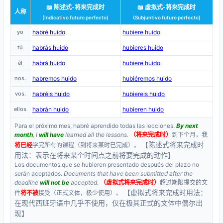
📖 陈述式-将来完成时
📖 虚拟式-将来完成时
人称
(Indicativo futuro perfecto)
(Subjuntivo futuro perfecto)
yo
habré huido
hubiere huido
tú
habrás huido
hubieres huido
él
habrá huido
hubiere huido
nos.
habremos huido
hubiéremos huido
vos.
habréis huido
hubiereis huido
ellos
habrán huido
hubieren huido
Para el próximo mes, habré aprendido todas las lecciones.
By next
month
, I
will have
learned all the lessons.
（将来完成时）
到下个月，我
【陈述式将来完成时
将已经
学完所有的课程（到将来某时已完成）。
用法：表示在将来某个时间点之前将要完成的动作】
Los documentos que se hubieren presentado después del plazo no
serán aceptados.
Documents that have been submitted after the
deadline
will not be
accepted.
（虚拟式将来完成时）
超过期限提交的文
【虚拟式将来完成时用法：
件
将不被
接受（正式文体，极少使用）。
在现代西班牙语中几乎不使用，仅在极其正式的文体中偶尔出
现】