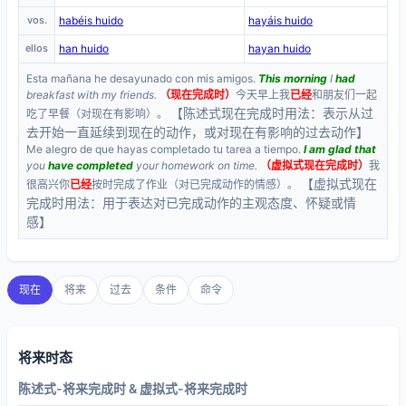
vos.
habéis huido
hayáis huido
ellos
han huido
hayan huido
Esta mañana he desayunado con mis amigos.
This morning
I
had
breakfast with my friends.
（现在完成时）
今天早上我
已经
和朋友们一起
【陈述式现在完成时用法：表示从过
吃了早餐（对现在有影响）。
去开始一直延续到现在的动作，或对现在有影响的过去动作】
Me alegro de que hayas completado tu tarea a tiempo.
I am glad that
you
have completed
your homework on time.
（虚拟式现在完成时）
我
【虚拟式现在
很高兴你
已经
按时完成了作业（对已完成动作的情感）。
完成时用法：用于表达对已完成动作的主观态度、怀疑或情
感】
现在
将来
过去
条件
命令
将来时态
陈述式-将来完成时 & 虚拟式-将来完成时