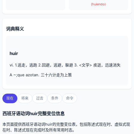
(huiendo)
词典释义
huir
vi. 1.逃走，逃跑 2.回避，逃避，躲避 3. <文学> 疾逝，迅速消失
A ~;que azotan. 三十六计走为上策
现在
将来
过去
条件
命令
西班牙语动词huir完整变位信息
本页面提供西班牙语动词huir的完整变位表，包括陈述式现在时、虚拟式现
在时、陈述式现在完成时及所有常用时态。