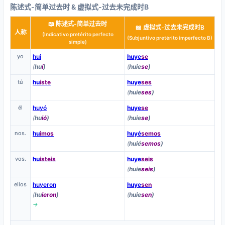
陈述式-简单过去时 & 虚拟式-过去未完成时B
📖 陈述式-简单过去时
📖 虚拟式-过去未完成时B
人称
(Indicativo pretérito perfecto
(Subjuntivo pretérito imperfecto B)
simple)
yo
hui
huye
se
(
hu
í
)
(
huie
se
)
tú
hu
iste
huye
ses
(
huie
ses
)
él
huyó
huye
se
(
hu
ió
)
(
huie
se
)
nos.
hu
imos
huyé
semos
(
huié
semos
)
vos.
hu
isteis
huye
seis
(
huie
seis
)
ellos
huyeron
huye
sen
(
hu
ieron
)
(
huie
sen
)
→