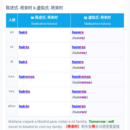
陈述式-将来时 & 虚拟式-将来时
📖 陈述式-将来时
📖 虚拟式-将来时
人称
(Indicativo futuro)
(Subjuntivo futuro)
yo
huir
é
huye
re
(
huie
re
)
tú
huir
ás
huye
res
(
huie
res
)
él
huir
á
huye
re
(
huie
re
)
nos.
huir
emos
huyé
remos
(
huié
remos
)
vos.
huir
éis
huye
reis
(
huie
reis
)
ellos
huir
án
huye
ren
(
huie
ren
)
Mañana viajaré a Madrid para visitar a mi familia.
Tomorrow
I
will
travel to Madrid to visit my family.
（将来时）
明天我
将
去马德里看望我