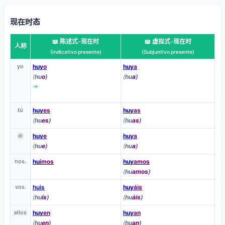
现在时态
📖 陈述式-现在时
📖 虚拟式-现在时
人称
(Indicativo presente)
(Subjuntivo presente)
yo
huy
o
huy
a
(
hu
o
)
(
hu
a
)
→
tú
huy
es
huy
as
(
hu
es
)
(
hu
as
)
él
huy
e
huy
a
(
hu
e
)
(
hu
a
)
nos.
hu
imos
huy
amos
(
hu
amos
)
vos.
huis
huy
áis
(
hu
ís
)
(
hu
áis
)
ellos
huy
en
huy
an
(
hu
en
)
(
hu
an
)